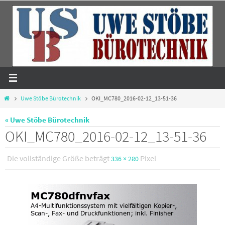
Zum
Inhalt
springen
Start
Uwe Stöbe Bürotechnik
OKI_MC780_2016-02-12_13-51-36
« Uwe Stöbe Bürotechnik
OKI_MC780_2016-02-12_13-51-36
Die vollständige Größe beträgt
Pixel
336 × 280