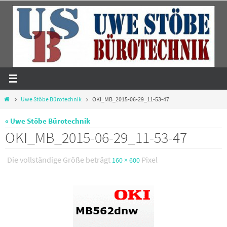
Zum
Inhalt
springen
Start
Uwe Stöbe Bürotechnik
OKI_MB_2015-06-29_11-53-47
« Uwe Stöbe Bürotechnik
OKI_MB_2015-06-29_11-53-47
Die vollständige Größe beträgt
Pixel
160 × 600