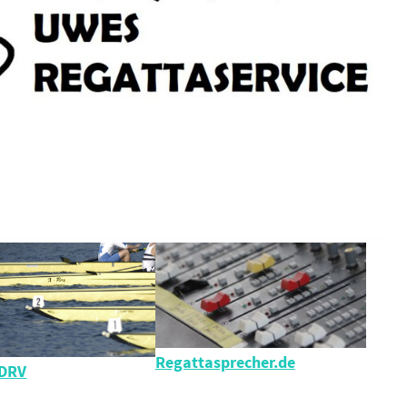
Regattasprecher.de
 DRV