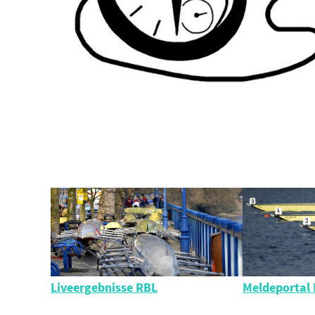
Liveergebnisse RBL
Meldeportal