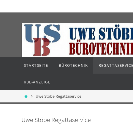
Zum
Inhalt
springen
Zum
STARTSEITE
BÜROTECHNIK
REGATTASERVIC
Inhalt
springen
RBL-ANZEIGE
Start
Uwe Stöbe Regattaservice
Uwe Stöbe Regattaservice