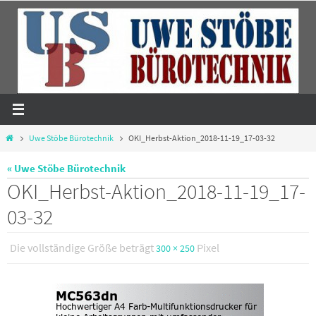
Zum
Inhalt
springen
Start
Uwe Stöbe Bürotechnik
OKI_Herbst-Aktion_2018-11-19_17-03-32
« Uwe Stöbe Bürotechnik
OKI_Herbst-Aktion_2018-11-19_17-
03-32
Die vollständige Größe beträgt
Pixel
300 × 250